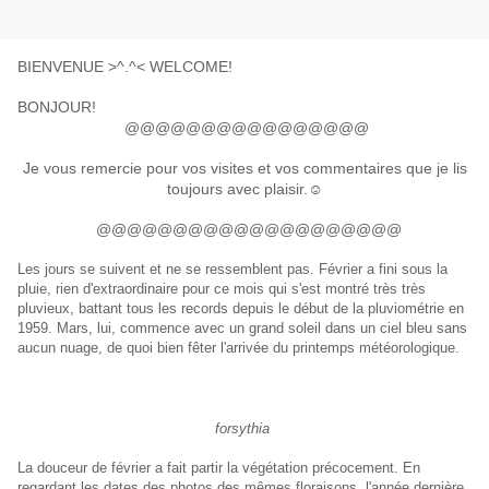
BIENVENUE >^.^< WELCOME!
BONJOUR!
@@@@@@@@@@@@@@@@
Je vous remercie pour vos visites et vos commentaires que je lis
toujours avec plaisir
.☺️
@@@@@@@@@@@@@@@@@@@@
Les jours se suivent et ne se ressemblent pas. Février a fini sous la
pluie, rien d'extraordinaire pour ce mois qui s'est montré très très
pluvieux, battant tous les records depuis le début de la pluviométrie en
1959. Mars, lui, commence avec un grand soleil dans un ciel bleu sans
aucun nuage, de quoi bien fêter l'arrivée du printemps météorologique.
forsythia
La douceur de février a fait partir la végétation précocement. En
regardant les dates des photos des mêmes floraisons, l'année dernière,