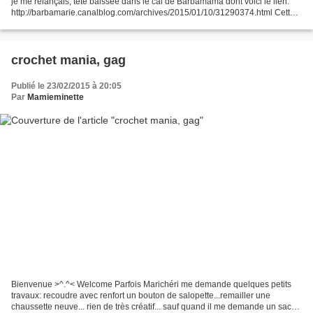
je me relançais, tête baissée dans le cal de Barbamama dont voici le lien:
http://barbamarie.canalblog.com/archives/2015/01/10/31290374.html Cette
semaine mon étole a peu avancé!!!!...
crochet mania, gag
Publié le 23/02/2015 à 20:05
Par
Mamieminette
Bienvenue >^.^< Welcome Parfois Marichéri me demande quelques petits
travaux: recoudre avec renfort un bouton de salopette...remailler une
chaussette neuve... rien de très créatif... sauf quand il me demande un sac