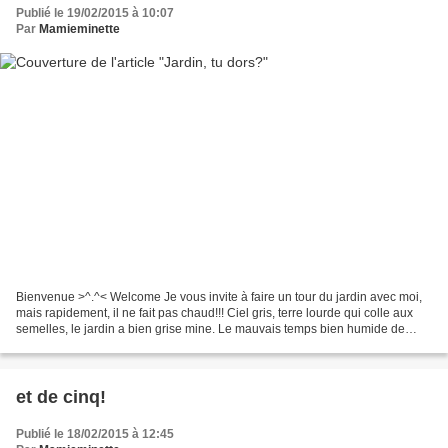
Publié le 19/02/2015 à 10:07
Par
Mamieminette
Bienvenue >^.^< Welcome Je vous invite à faire un tour du jardin avec moi,
mais rapidement, il ne fait pas chaud!!! Ciel gris, terre lourde qui colle aux
semelles, le jardin a bien grise mine. Le mauvais temps bien humide de
cette saison, nous a un peu...
et de cinq!
Publié le 18/02/2015 à 12:45