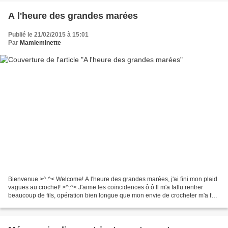
A l'heure des grandes marées
Publié le 21/02/2015 à 15:01
Par
Mamieminette
Bienvenue >^.^< Welcome! A l'heure des grandes marées, j'ai fini mon plaid
vagues au crochet! >^.^< J'aime les coïncidences ô.ô Il m'a fallu rentrer
beaucoup de fils, opération bien longue que mon envie de crocheter m'a fait
négliger au fur et à mesure...