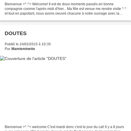
Bienvenue >^.^< Welcome! Il est de doux moments passés en bonne
compagnie comme l'après midi d'hier... Ma fille est venue me rendre visite ^.^
et tout en papotant, nous avons oeuvré chacune à notre ouvrage avec la
présence pas toujours discrète des chats....
DOUTES
Publié le 24/02/2015 à 10:35
Par
Mamieminette
Bienvenue >^.^< welcome C'est mardi donc c'est le jour du cal! Il y a 8 jours