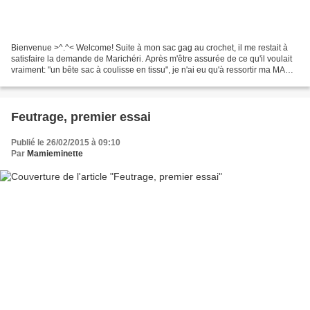
Bienvenue >^.^< Welcome! Suite à mon sac gag au crochet, il me restait à
satisfaire la demande de Marichéri. Après m'être assurée de ce qu'il voulait
vraiment: "un bête sac à coulisse en tissu", je n'ai eu qu'à ressortir ma MAC.
Depuis que je l'ai mise...
Feutrage, premier essai
Publié le 26/02/2015 à 09:10
Par
Mamieminette