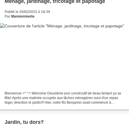
Ménage, jardinage, tricotage et papotage
Publié le 20/02/2015 à 18:39
Par
Mamieminette
Bienvenue >^.^< Welcome Deuxième jour consécutif de beau temps! ça se
fête! Après une matinée occupée aux tâches ménagères suivi d'un repas
léger, direction le jardin!!! Hier, notre fils Benjamin avait commencé à
ramasser les feuilles du Petit Parc, l'enclos...
Jardin, tu dors?