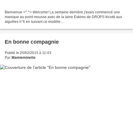
Bienvenue >^.^< Welcome! La semaine dernière j'avais commencé une
manique au point mousse avec de la laine Eskimo de DROPS tricoté aux
aiguilles n°6 en suivant ce modèle:
http://www.garnstudio.com/lang/fr/visoppskrift.php?d_nr=0&d_id=1083.
J'avais envie...
En bonne compagnie
Publié le 25/02/2015 à 11:03
Par
Mamieminette