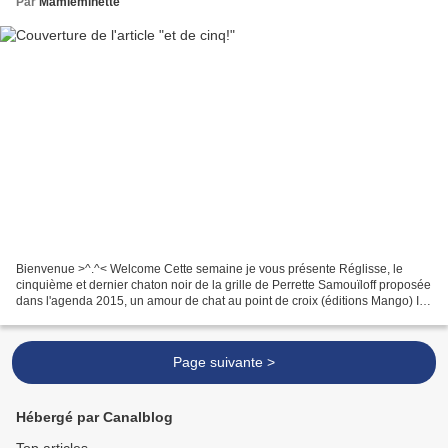
Par
Mamieminette
Bienvenue >^.^< Welcome Cette semaine je vous présente Réglisse, le
cinquième et dernier chaton noir de la grille de Perrette Samouïloff proposée
dans l'agenda 2015, un amour de chat au point de croix (éditions Mango) Il
est allé rejoindre ses compagnons...
Page suivante >
Hébergé par Canalblog