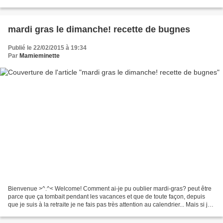
de protection pour sa lampe frontale...
mardi gras le dimanche! recette de bugnes
Publié le 22/02/2015 à 19:34
Par
Mamieminette
Bienvenue >^.^< Welcome! Comment ai-je pu oublier mardi-gras? peut être
parce que ça tombait pendant les vacances et que de toute façon, depuis
que je suis à la retraite je ne fais pas très attention au calendrier... Mais si je
n'ai pas fait de bugnes...