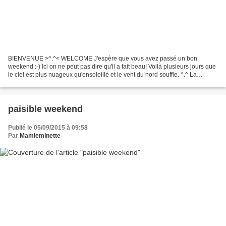
BIENVENUE >^.^< WELCOME J'espère que vous avez passé un bon
weekend :-) Ici on ne peut pas dire qu'il a fait beau! Voilà plusieurs jours que
le ciel est plus nuageux qu'ensoleillé et le vent du nord souffle. ^.^ La
canicule est enfin vraiment derrière...
paisible weekend
Publié le 05/09/2015 à 09:58
Par
Mamieminette