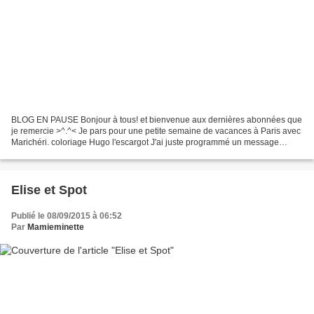
BLOG EN PAUSE Bonjour à tous! et bienvenue aux dernières abonnées que
je remercie >^.^< Je pars pour une petite semaine de vacances à Paris avec
Marichéri. coloriage Hugo l'escargot J'ai juste programmé un message
pendant mon absence, rendez vous du Kal...
Elise et Spot
Publié le 08/09/2015 à 06:52
Par
Mamieminette