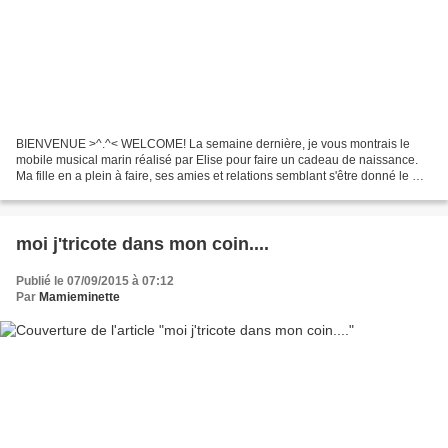
BIENVENUE >^.^< WELCOME! La semaine dernière, je vous montrais le
mobile musical marin réalisé par Elise pour faire un cadeau de naissance.
Ma fille en a plein à faire, ses amies et relations semblant s'être donné le mot
pour accoucher cette fin d'année...
moi j'tricote dans mon coin....
Publié le 07/09/2015 à 07:12
Par
Mamieminette