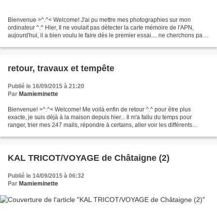
Bienvenue >^.^< Welcome! J'ai pu mettre mes photographies sur mon
ordinateur ^.^ Hier, Il ne voulait pas détecter la carte mémoire de l'APN,
aujourd'hui, il a bien voulu le faire dès le premier essai.... ne cherchons pas
à comprendre ! Donc aujourd'hui,...
retour, travaux et tempête
Publié le 16/09/2015 à 21:20
Par
Mamieminette
Bienvenue! >^.^< Welcome! Me voilà enfin de retour ^.^ pour être plus
exacte, je suis déjà à la maison depuis hier... Il m'a fallu du temps pour
ranger, trier mes 247 mails, répondre à certains, aller voir les différents
Kal/voyages initiés par Châtaigne...
KAL TRICOT/VOYAGE de Châtaigne (2)
Publié le 14/09/2015 à 06:32
Par
Mamieminette