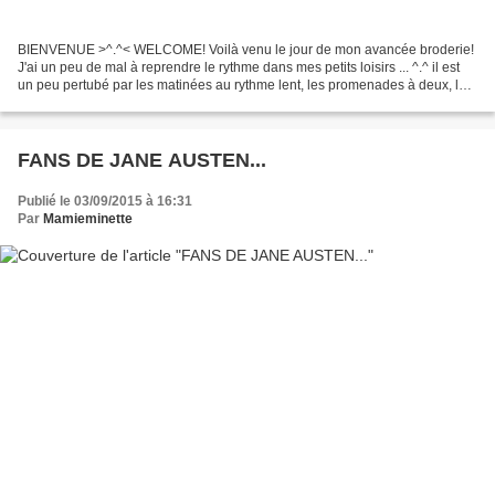
BIENVENUE >^.^< WELCOME! Voilà venu le jour de mon avancée broderie!
J'ai un peu de mal à reprendre le rythme dans mes petits loisirs ... ^.^ il est
un peu pertubé par les matinées au rythme lent, les promenades à deux, les
discussions assis sur un banc...
FANS DE JANE AUSTEN...
Publié le 03/09/2015 à 16:31
Par
Mamieminette