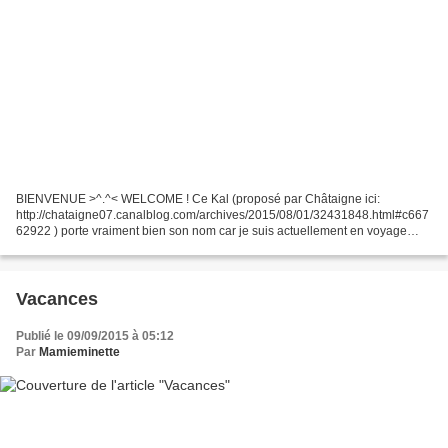
BIENVENUE >^.^< WELCOME ! Ce Kal (proposé par Châtaigne ici:
http://chataigne07.canalblog.com/archives/2015/08/01/32431848.html#c667
62922 ) porte vraiment bien son nom car je suis actuellement en voyage
avec mon tricot ^.^ L'avancée que je vous montre...
Vacances
Publié le 09/09/2015 à 05:12
Par
Mamieminette