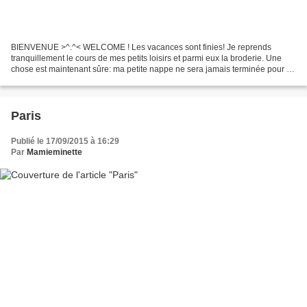
BIENVENUE >^.^< WELCOME ! Les vacances sont finies! Je reprends
tranquillement le cours de mes petits loisirs et parmi eux la broderie. Une
chose est maintenant sûre: ma petite nappe ne sera jamais terminée pour le
31 octobre! Il y a deux semaines, j'en...
Paris
Publié le 17/09/2015 à 16:29
Par
Mamieminette