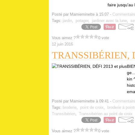
faire jusqu'au 
Posté par Mamieminette à 15:07 -
Commentaire
Tags:
jardin
,
potager
,
jardiner avec la lune
,
se
Vous aimez ?
0 vote
12 juin 2016
TRANSSIBÉRIEN, DÉ
BIE
ge..
kin 
hist
emai
Posté par Mamieminette à 09:41 -
Commentaire
Tags:
broderie
,
point de croix
,
broderie à poin
Transsibérien
,
Transsibérien au point de croix
Vous aimez ?
0 vote