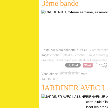
3ème bande
Posté par Mamieminette à 19:43 -
Commentaire
Tags:
crochet
,
plaid au crochet
,
solid square 
grannies
,
solid granny en idéal de Bergère de 
Vous aimez ?
0 vote
14 juin 2016
JARDINER AVEC L
BIENVENUE >^.
cette pluie s'i
isser les bras 