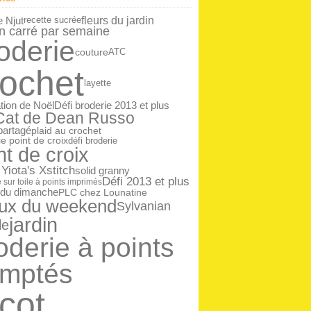
ier
(14)
fleurs du jardin
 Njut
recette sucrée
n carré par semaine
oderie
couture
ATC
rochet
layette
tion de Noël
Défi broderie 2013 et plus
 Cat de Dean Russo
 partagé
plaid au crochet
e point de croix
défi broderie
nt de croix
 Yiota's Xstitch
solid granny
Défi 2013 et plus
 sur toile à points imprimés
 du dimanche
PLC chez Lounatine
ux du weekend
Sylvanian
jardin
le
oderie à points
mptés
icot