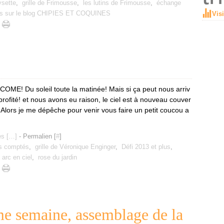
sette
,
grille de Frimousse
,
les lutins de Frimousse
,
échange
s sur le blog CHIPIES ET COQUINES
Vis
E! Du soleil toute la matinée! Mais si ça peut nous arriv
rofité! et nous avons eu raison, le ciel est à nouveau couver
.. Alors je me dépêche pour venir vous faire un petit coucou a
s [
…
]
- Permalien [
#
]
ts comptés
,
grille de Véronique Enginger
,
Défi 2013 et plus
,
,
arc en ciel
,
rose du jardin
 semaine, assemblage de la