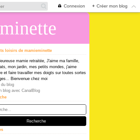
Connexion
+
Créer mon blog
eminette
its loisirs de mamieminette
eureuse mamie retraitée, J'aime ma famille,
ts, mon jardin, mes petits mondes, j'aime
re et faire travailler mes doigts sur toutes sortes
ges... Bienvenue chez moi
 du blog
n blog avec CanalBlog
che
es