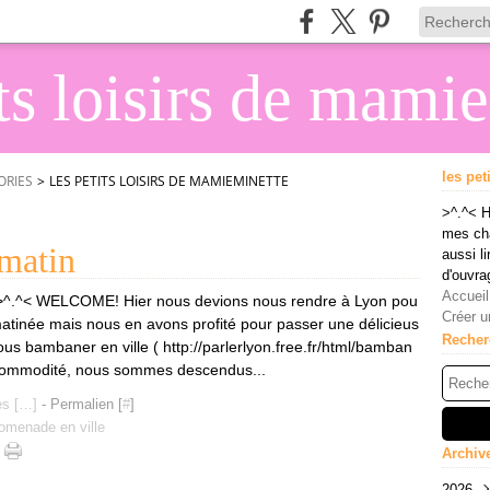
its loisirs de mami
les pet
ORIES
>
LES PETITS LOISIRS DE MAMIEMINETTE
>^.^< H
mes cha
 matin
aussi li
d'ouvra
Accueil
.^< WELCOME! Hier nous devions nous rendre à Lyon pou
Créer u
 matinée mais nous en avons profité pour passer une délicieus
Recher
us bambaner en ville ( http://parlerlyon.free.fr/html/bamban
 commodité, nous sommes descendus...
s [
…
]
- Permalien [
#
]
omenade en ville
Archiv
2026