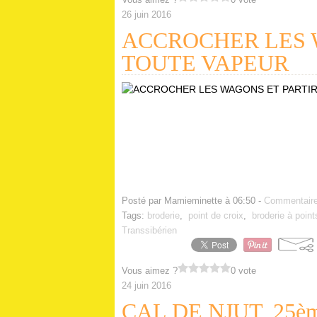
26 juin 2016
ACCROCHER LES 
TOUTE VAPEUR
Posté par Mamieminette à 06:50 -
Commentaire
Tags:
broderie
,
point de croix
,
broderie à poin
Transsibérien
Vous aimez ?
0 vote
24 juin 2016
CAL DE NJUT, 25ème 