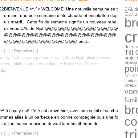
Janv
CAL de
BIENVENUE >^.^< WELCOME! Une nouvelle semaine se t
Cal u
ermine, une belle semaine d'été chaude et ensoleillée dep
br
uis mardi... Cette fin de semaine signifie un nouveau rend
ez vous CAL de Njut @@@@@@@@@@@@@@@@@
c
@@@@@@@@@@@@@@@@@@@@@@@@@@
@@@@@@@@@@@@@@@@@ petit...
décora
Tilt
s [
…
]
- Permalien [
#
]
granny
,
Cal un carré par semaine
,
CAL de Njut
,
plaid en solid
projet
broderi
France
,
plaid au crochet en idéal de Bergère de France
poi
kit de
broderie
voeux
voe
famil
br
 ça y est! L'été est arrivé hier, avec son soleil et sa cha
s sommes allés à un barbecue en bonne compagnie puis une fo
co
oit à l'animation musique devant la médiathèque de...
tr
s [
…
]
- Permalien [
#
]