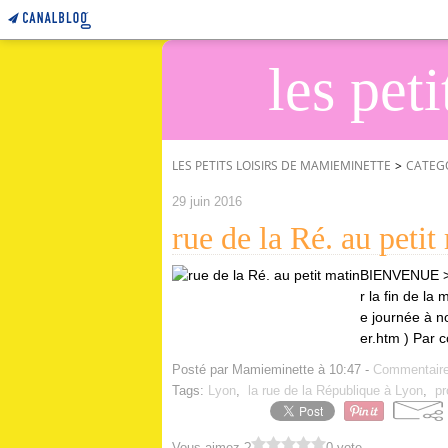
les pet
LES PETITS LOISIRS DE MAMIEMINETTE
>
CATEG
29 juin 2016
rue de la Ré. au petit
BIENVENUE >^
r la fin de la
e journée à no
er.htm ) Par
Posté par Mamieminette à 10:47 -
Commentaire
Tags:
Lyon
,
la rue de la République à Lyon
,
pr
Vous aimez ?
0 vote