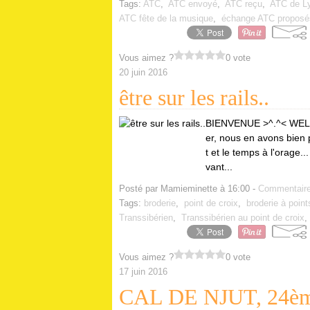
Tags:
ATC
,
ATC envoyé
,
ATC reçu
,
ATC de Ly
ATC fête de la musique
,
échange ATC proposé
Vous aimez ?
0 vote
20 juin 2016
être sur les rails..
BIENVENUE >^.^< WELCOM
er, nous en avons bien p
t et le temps à l'orage.
vant...
Posté par Mamieminette à 16:00 -
Commentaire
Tags:
broderie
,
point de croix
,
broderie à poin
Transsibérien
,
Transsibérien au point de croix
Vous aimez ?
0 vote
17 juin 2016
CAL DE NJUT, 24ème