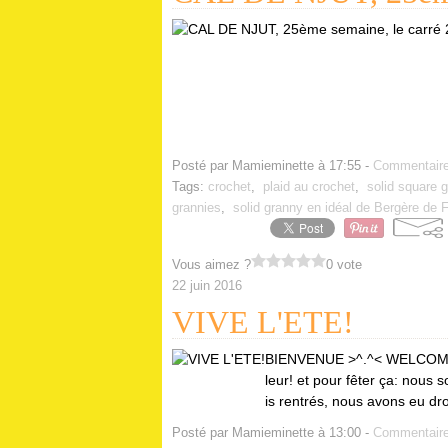
Posté par Mamieminette à 17:55 -
Commentaire
Tags:
crochet
,
plaid au crochet
,
solid square 
grannies
,
solid granny en idéal de Bergère de 
Vous aimez ?
0 vote
22 juin 2016
VIVE L'ETE!
BIENVENUE >^.^< WELCOME! ô.ô
leur! et pour fêter ça: nou
is rentrés, nous avons eu dr
Posté par Mamieminette à 13:00 -
Commentaire