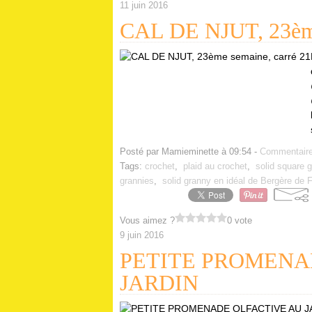
11 juin 2016
CAL DE NJUT, 23ème
Posté par Mamieminette à 09:54 -
Commentaire
Tags:
crochet
,
plaid au crochet
,
solid square 
grannies
,
solid granny en idéal de Bergère de 
Vous aimez ?
0 vote
9 juin 2016
PETITE PROMENA
JARDIN