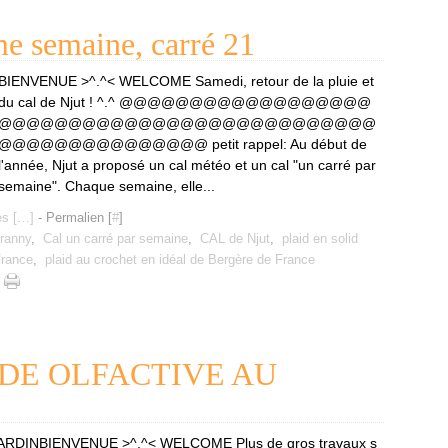
 semaine, carré 21
BIENVENUE >^.^< WELCOME Samedi, retour de la pluie et
du cal de Njut ! ^.^ @@@@@@@@@@@@@@@@@@
@@@@@@@@@@@@@@@@@@@@@@@@@@@
@@@@@@@@@@@@@@@ petit rappel: Au début de
l'année, Njut a proposé un cal météo et un cal "un carré par
semaine". Chaque semaine, elle...
s [
…
]
- Permalien [
#
]
granny
,
Cal un carré par semaine
,
CAL de Njut
,
plaid en solid
France
,
plaid au crochet en idéal de Bergère de France
DE OLFACTIVE AU
BIENVENUE >^.^< WELCOME Plus de gros travaux s