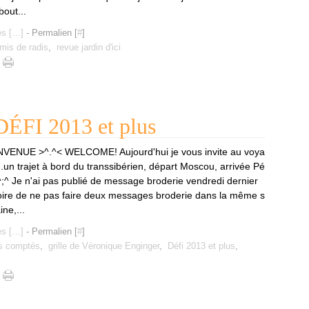
bout...
s [
…
]
- Permalien [
#
]
mis de radis
,
revue jardin d'ici
FI 2013 et plus
NVENUE >^.^< WELCOME! Aujourd'hui je vous invite au voya
..un trajet à bord du transsibérien, départ Moscou, arrivée Pé
^;^ Je n'ai pas publié de message broderie vendredi dernier
oire de ne pas faire deux messages broderie dans la même s
ne,...
s [
…
]
- Permalien [
#
]
ts comptés
,
grille de Véronique Enginger
,
Défi 2013 et plus
,