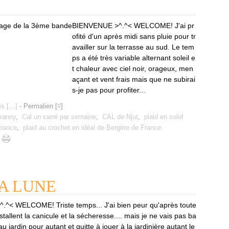
BIENVENUE >^.^< WELCOME! J'ai pr
ofité d'un après midi sans pluie pour tr
availler sur la terrasse au sud. Le tem
ps a été très variable alternant soleil e
t chaleur avec ciel noir, orageux, men
açant et vent frais mais que ne subirai
s-je pas pour profiter...
s [
…
]
- Permalien [
#
]
granny
,
Cal un carré par semaine
,
CAL de Njut
,
plaid en solid
France
,
plaid au crochet en idéal de Bergère de France
A LUNE
^< WELCOME! Triste temps... J'ai bien peur qu'après toute
nstallent la canicule et la sécheresse.... mais je ne vais pas ba
au jardin pour autant et quitte à jouer à la jardinière autant le