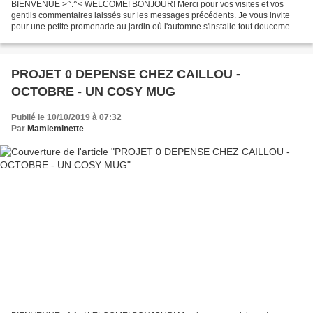
BIENVENUE >^.^< WELCOME! BONJOUR! Merci pour vos visites et vos
gentils commentaires laissés sur les messages précédents. Je vous invite
pour une petite promenade au jardin où l'automne s'installe tout doucement,
l'été ayant joué les prolongations. Depuis...
PROJET 0 DEPENSE CHEZ CAILLOU -
OCTOBRE - UN COSY MUG
Publié le 10/10/2019 à 07:32
Par
Mamieminette