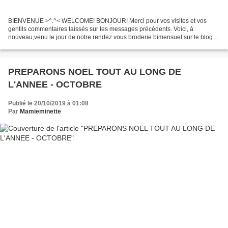
BIENVENUE >^.^< WELCOME! BONJOUR! Merci pour vos visites et vos
gentils commentaires laissés sur les messages précédents. Voici, à
nouveau,venu le jour de notre rendez vous broderie bimensuel sur le blog
collectif "défis 2013 et plus" (http://defi2013.canalblog.com/...
PREPARONS NOEL TOUT AU LONG DE
L'ANNEE - OCTOBRE
Publié le 20/10/2019 à 01:08
Par
Mamieminette