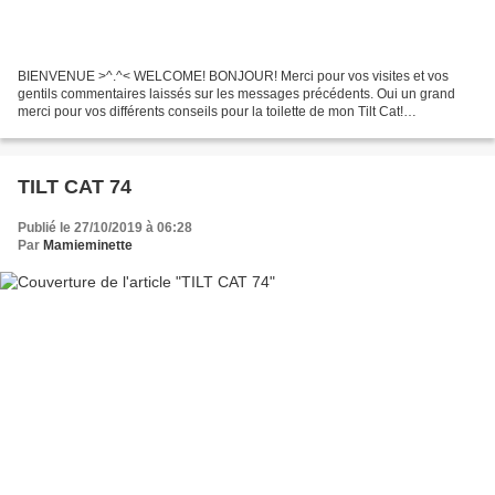
BIENVENUE >^.^< WELCOME! BONJOUR! Merci pour vos visites et vos
gentils commentaires laissés sur les messages précédents. Oui un grand
merci pour vos différents conseils pour la toilette de mon Tilt Cat!
@@@@@@@@@@@@@@@@@@@@@@@@@@ C'est avec ces
quelques...
TILT CAT 74
Publié le 27/10/2019 à 06:28
Par
Mamieminette