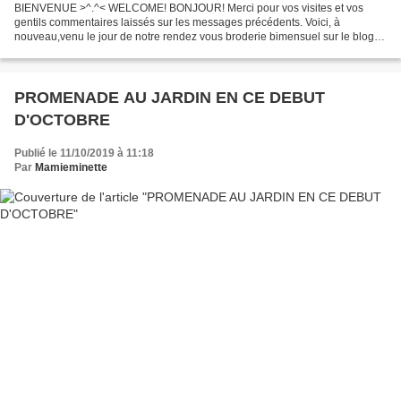
BIENVENUE >^.^< WELCOME! BONJOUR! Merci pour vos visites et vos
gentils commentaires laissés sur les messages précédents. Voici, à
nouveau,venu le jour de notre rendez vous broderie bimensuel sur le blog
collectif "défis 2013 et plus" (http://defi2013.canalblog.com/...
PROMENADE AU JARDIN EN CE DEBUT
D'OCTOBRE
Publié le 11/10/2019 à 11:18
Par
Mamieminette