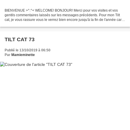
BIENVENUE >^.^< WELCOME! BONJOUR! Merci pour vos visites et vos
gentils commentaires laissés sur les messages précédents. Pour mon Tilt
cat, je vous rassure vous le verrez bien encore jusqu'à la fin de l'année car il
me reste plus de 2000 croix à faire...
TILT CAT 73
Publié le 13/10/2019 à 06:50
Par
Mamieminette