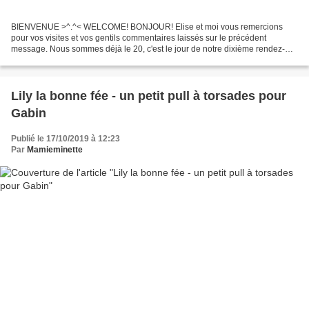
BIENVENUE >^.^< WELCOME! BONJOUR! Elise et moi vous remercions
pour vos visites et vos gentils commentaires laissés sur le précédent
message. Nous sommes déjà le 20, c'est le jour de notre dixième rendez-
vous de l'année pour ce projet reconduit en 2019...
Lily la bonne fée - un petit pull à torsades pour
Gabin
Publié le 17/10/2019 à 12:23
Par
Mamieminette