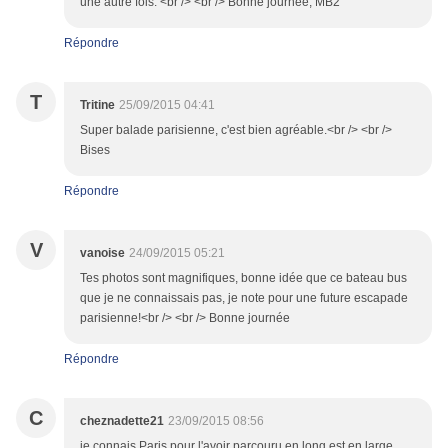
une autre fois. <br /> <br /> Bonne journée, MB2
Répondre
T
Tritine
25/09/2015 04:41
Super balade parisienne, c'est bien agréable.<br /> <br />
Bises
Répondre
V
vanoise
24/09/2015 05:21
Tes photos sont magnifiques, bonne idée que ce bateau bus
que je ne connaissais pas, je note pour une future escapade
parisienne!<br /> <br /> Bonne journée
Répondre
C
cheznadette21
23/09/2015 08:56
je connais Paris pour l'avoir parcouru en long est en large