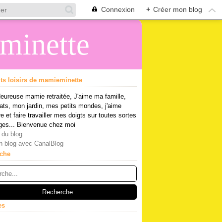
Connexion
+
Créer mon blog
eminette
its loisirs de mamieminette
eureuse mamie retraitée, J'aime ma famille,
ts, mon jardin, mes petits mondes, j'aime
re et faire travailler mes doigts sur toutes sortes
ges... Bienvenue chez moi
 du blog
n blog avec CanalBlog
che
es