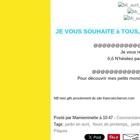
JE VOUS SOUHAITE à TOUS
@@@@@@@@@@
Je vous re
õ;ô N'hésitez pas
@@@@@@@@@@@
Pour découvrir mes petits monde
NB mes gifs proviennent du site francoischarron.com
Posté par Mamieminette à 10:47 -
Commentaire
Tags:
jardin en avril
,
fleurs de printemps
,
jard
Pâques