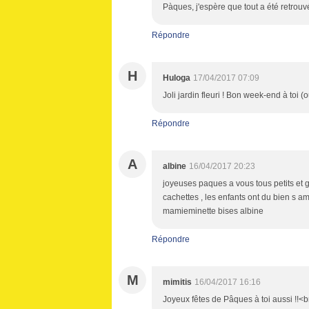
Pàques, j'espère que tout a été retrouvé
Répondre
H
Huloga
17/04/2017 07:09
Joli jardin fleuri ! Bon week-end à toi (ou
Répondre
A
albine
16/04/2017 20:23
joyeuses paques a vous tous petits et 
cachettes , les enfants ont du bien s am
mamieminette bises albine
Répondre
M
mimitis
16/04/2017 16:16
Joyeux fêtes de Pâques à toi aussi !!<b