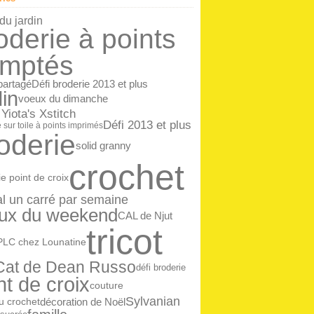
ier
(14)
 du jardin
oderie à points
mptés
 partagé
Défi broderie 2013 et plus
din
voeux du dimanche
 Yiota's Xstitch
Défi 2013 et plus
 sur toile à points imprimés
oderie
solid granny
crochet
e point de croix
l un carré par semaine
ux du weekend
CAL de Njut
tricot
PLC chez Lounatine
 Cat de Dean Russo
défi broderie
nt de croix
couture
Sylvanian
décoration de Noël
au crochet