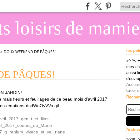
its loisirs de mami
les pet
>
DOUX WEEKEND DE PÂQUES!
>^.^< H
mes cha
E PÂQUES!
aussi li
d'ouvra
Accueil
Créer u
N JARDIN!
Recher
 mais fleurs et feuillages de ce beau mois d'avril 2017
Archiv
2026