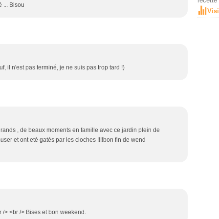
recette
 ... Bisou
Vis
f, il n'est pas terminé, je ne suis pas trop tard !)
grands , de beaux moments en famille avec ce jardin plein de
user et ont eté gatés par les cloches !!!!bon fin de wend
r /> <br /> Bises et bon weekend.