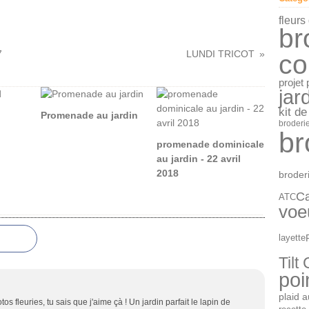
Janv
fleurs
br
7
LUNDI TRICOT
co
projet
jar
kit de
Promenade au jardin
broderie
br
promenade dominicale
au jardin - 22 avril
2018
broderi
Ca
ATC
voe
layette
Tilt
poi
plaid 
s fleuries, tu sais que j'aime çà ! Un jardin parfait le lapin de