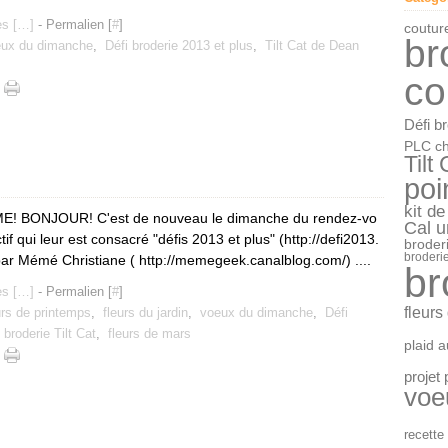
Janv
s [
…
]
- Permalien [
#
]
coutur
br
ux du dimanche
,
Défi broderie 2013 et plus
,
Tilt Cat de Dean
co
Défi b
PLC ch
Tilt
poi
kit de
 BONJOUR! C'est de nouveau le dimanche du rendez-vo
Cal u
tif qui leur est consacré "défis 2013 et plus" (http://defi2013.
broderi
broderie
par Mémé Christiane ( http://memegeek.canalblog.com/) ....
br
s [
…
]
- Permalien [
#
]
fleurs
urs de printemps
,
fleurs du jardin
,
voeux du dimanche
,
Défi
,
broderie Tilt Cat
,
fleurs de mars
plaid 
projet
voe
recette