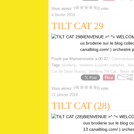
Vous aimez ?
0 vote
4 février 2018
TILT CAT 29
BIENVENUE >^.^< WELCOME!
us broderie sur le blog collec
canalblog.com/ ) orchestré 
Posté par Mamieminette à 00:47 -
Commentaire
Tags:
broderie
,
broderie à points comptés
,
fle
Cat de Dean Russo
,
broderie Tilt Cat
,
fleurs d
Vous aimez ?
0 vote
21 janvier 2018
TILT CAT (28)
BIENVENUE >^.^< WELCOM
ous broderie sur le blog col
13.canalblog.com/ ) orche