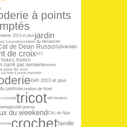
ier
(14)
e
oderie à points
mptés
jardin
roderie 2013 et plus
ez Lounatine
voeux du dimanche
 Cat de Dean Russo
Sylvanian
nt de croix
ATC
 Yiota's Xstitch
n carré par semaine
layette
e point de croix
 sur toile à points imprimés
oderie
Défi 2013 et plus
 du jardin
décoration de Noël
tricot
au crochet
défi broderie
 partagé
solid granny
ux du weekend
CAL de Njut
crochet
famille
 sucrée