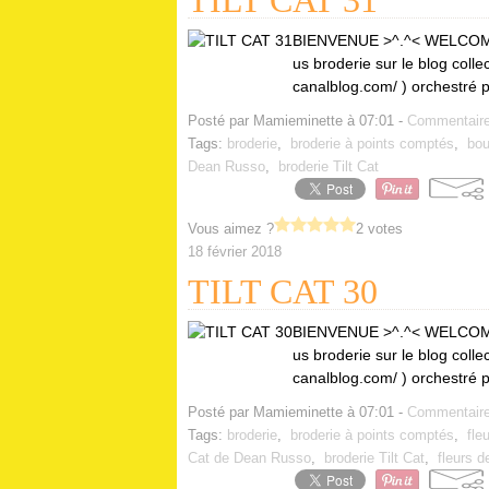
TILT CAT 31
BIENVENUE >^.^< WELCOME!
us broderie sur le blog collec
canalblog.com/ ) orchestré 
Posté par Mamieminette à 07:01 -
Commentaire
Tags:
broderie
,
broderie à points comptés
,
bou
Dean Russo
,
broderie Tilt Cat
Vous aimez ?
2 votes
18 février 2018
TILT CAT 30
BIENVENUE >^.^< WELCOME!
us broderie sur le blog collec
canalblog.com/ ) orchestré 
Posté par Mamieminette à 07:01 -
Commentaire
Tags:
broderie
,
broderie à points comptés
,
fle
Cat de Dean Russo
,
broderie Tilt Cat
,
fleurs d