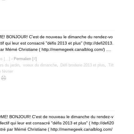
 BONJOUR! C'est de nouveau le dimanche du rendez-vo
tif qui leur est consacré "défis 2013 et plus" (http://defi2013.
par Mémé Christiane ( http://memegeek.canalblog.com/) ....
s [
…
]
- Permalien [
#
]
urs du jardin
,
voeux du dimanche
,
Défi broderie 2013 et plus
,
Tilt
e février
E! BONJOUR! C'est de nouveau le dimanche du rendez-v
lectif qui leur est consacré "défis 2013 et plus" ( http://defi20
stré par Mémé Christiane ( http://memegeek.canalblog.com/