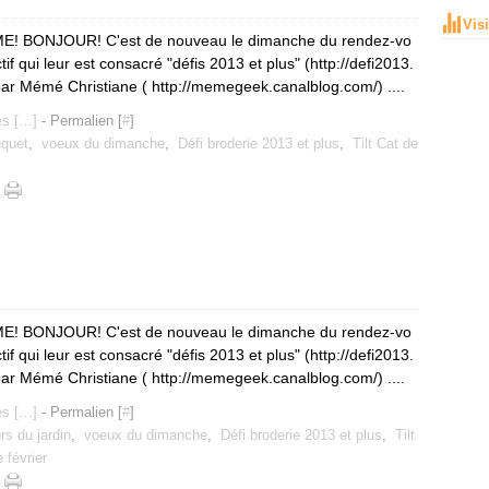
Vis
 BONJOUR! C'est de nouveau le dimanche du rendez-vo
tif qui leur est consacré "défis 2013 et plus" (http://defi2013.
par Mémé Christiane ( http://memegeek.canalblog.com/) ....
s [
…
]
- Permalien [
#
]
quet
,
voeux du dimanche
,
Défi broderie 2013 et plus
,
Tilt Cat de
 BONJOUR! C'est de nouveau le dimanche du rendez-vo
tif qui leur est consacré "défis 2013 et plus" (http://defi2013.
par Mémé Christiane ( http://memegeek.canalblog.com/) ....
s [
…
]
- Permalien [
#
]
urs du jardin
,
voeux du dimanche
,
Défi broderie 2013 et plus
,
Tilt
e février