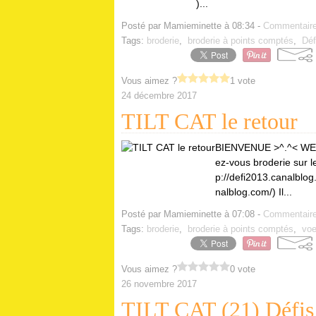
)...
Posté par Mamieminette à 08:34 -
Commentaire
Tags:
broderie
,
broderie à points comptés
,
Déf
Vous aimez ?
1 vote
24 décembre 2017
TILT CAT le retour
BIENVENUE >^.^< WEL
ez-vous broderie sur le
p://defi2013.canalblo
nalblog.com/) Il...
Posté par Mamieminette à 07:08 -
Commentaire
Tags:
broderie
,
broderie à points comptés
,
voe
Vous aimez ?
0 vote
26 novembre 2017
TILT CAT (21) Défis 