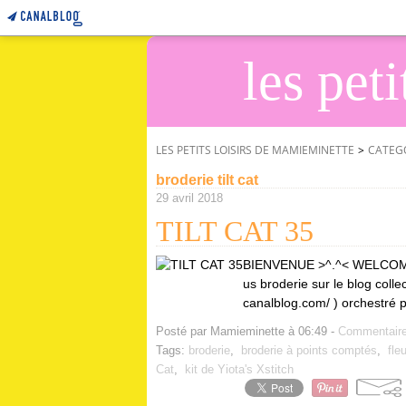
les pet
LES PETITS LOISIRS DE MAMIEMINETTE
>
CATEG
broderie tilt cat
29 avril 2018
TILT CAT 35
BIENVENUE >^.^< WELCOME!
us broderie sur le blog collec
canalblog.com/ ) orchestré 
Posté par Mamieminette à 06:49 -
Commentaire
Tags:
broderie
,
broderie à points comptés
,
fleu
Cat
,
kit de Yiota's Xstitch