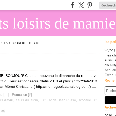
its loisirs de mami
les pet
ORIES
>
BRODERIE TILT CAT
>^.^< H
mes cha
aussi li
d'ouvra
Accueil
Créer u
 BONJOUR! C'est de nouveau le dimanche du rendez-vo
Recher
tif qui leur est consacré "défis 2013 et plus" (http://defi2013.
par Mémé Christiane ( http://memegeek.canalblog.com/) ....
s [
…
]
- Permalien [
#
]
rs d'avril
,
fleurs du jardin
,
Tilt Cat de Dean Russo
,
broderie Tilt
Archiv
2026