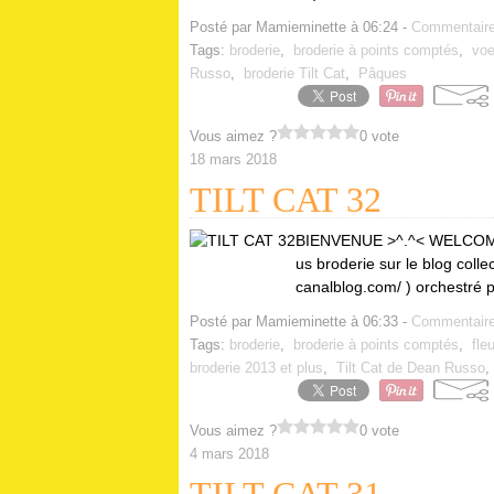
Posté par Mamieminette à 06:24 -
Commentaire
Tags:
broderie
,
broderie à points comptés
,
voe
Russo
,
broderie Tilt Cat
,
Pâques
Vous aimez ?
0 vote
18 mars 2018
TILT CAT 32
BIENVENUE >^.^< WELCOME!
us broderie sur le blog collec
canalblog.com/ ) orchestré 
Posté par Mamieminette à 06:33 -
Commentaire
Tags:
broderie
,
broderie à points comptés
,
fle
broderie 2013 et plus
,
Tilt Cat de Dean Russo
Vous aimez ?
0 vote
4 mars 2018