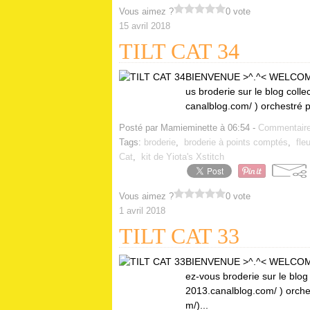
Vous aimez ?
0 vote
15 avril 2018
TILT CAT 34
BIENVENUE >^.^< WELCOME!
us broderie sur le blog collec
canalblog.com/ ) orchestré 
Posté par Mamieminette à 06:54 -
Commentaire
Tags:
broderie
,
broderie à points comptés
,
fleu
Cat
,
kit de Yiota's Xstitch
Vous aimez ?
0 vote
1 avril 2018
TILT CAT 33
BIENVENUE >^.^< WELCOME! 
ez-vous broderie sur le blog c
2013.canalblog.com/ ) orche
m/)...