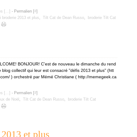
s [
…
]
- Permalien [
#
]
i broderie 2013 et plus
,
Tilt Cat de Dean Russo
,
broderie Tilt Cat
COME! BONJOUR! C'est de nouveau le dimanche du rend
 blog collectif qui leur est consacré "défis 2013 et plus" (htt
g.com/ ) orchestré par Mémé Christiane ( http://memegeek.ca
s [
…
]
- Permalien [
#
]
ux de Noël
,
Tilt Cat de Dean Russo
,
broderie Tilt Cat
2013 et plus