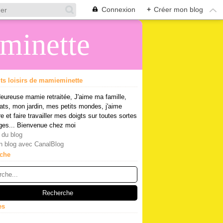
Connexion
+
Créer mon blog
eminette
its loisirs de mamieminette
eureuse mamie retraitée, J'aime ma famille,
ts, mon jardin, mes petits mondes, j'aime
re et faire travailler mes doigts sur toutes sortes
ges... Bienvenue chez moi
 du blog
n blog avec CanalBlog
che
es