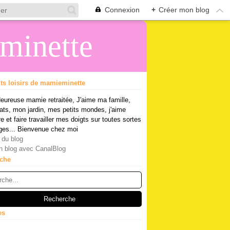
Connexion
+
Créer mon blog
eminette
its loisirs de mamieminette
eureuse mamie retraitée, J'aime ma famille,
ts, mon jardin, mes petits mondes, j'aime
re et faire travailler mes doigts sur toutes sortes
ges... Bienvenue chez moi
 du blog
n blog avec CanalBlog
che
es