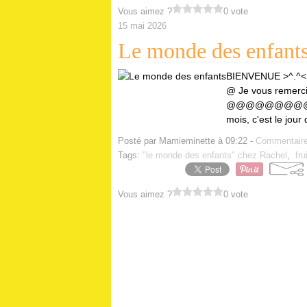
Vous aimez ?
0 vote
15 mai 2026
Le monde des enfant
BIENVENUE >
@ Je vous remercie
@@@@@@@@@@@@
mois, c'est le jou
Posté par Mamieminette à 09:22 -
Commentaire
Tags:
"le monde des enfants" chez Rachel
,
fru
Vous aimez ?
0 vote