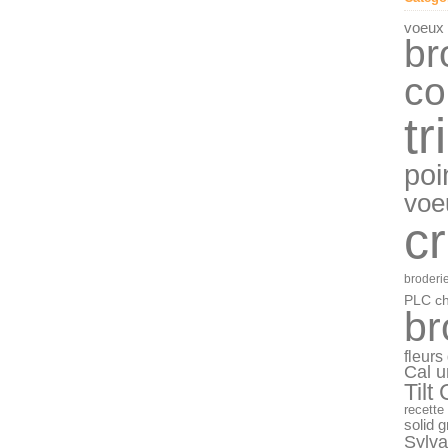
Janv
voeux
br
co
tr
poi
voe
c
broderie
PLC ch
br
fleurs
Cal u
Tilt
recette
solid 
Sylva