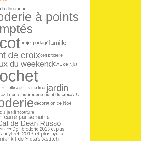
ier
(14)
 du dimanche
oderie à points
mptés
icot
famille
projet partagé
nt de croix
défi broderie
ux du weekend
CAL de Njut
rochet
jardin
 sur toile à points imprimés
ez Lounatine
broderie point de croix
ATC
oderie
décoration de Noël
 du jardin
couture
n carré par semaine
 Cat de Dean Russo
Défi broderie 2013 et plus
 sucrée
Défi 2013 et plus
granny
layette
nian
kit de Yiota's Xstitch