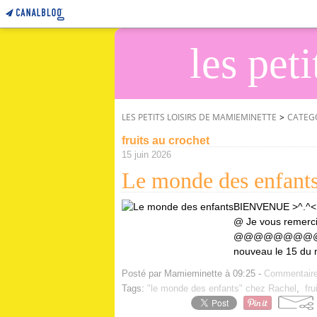
les pet
LES PETITS LOISIRS DE MAMIEMINETTE
>
CATEG
fruits au crochet
15 juin 2026
Le monde des enfant
BIENVENUE >
@ Je vous remercie
@@@@@@@@@@@@
nouveau le 15 du m
Posté par Mamieminette à 09:25 -
Commentaire
Tags:
"le monde des enfants" chez Rachel
,
fru