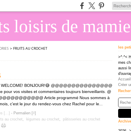
its loisirs de mami
les pet
ORIES
>
FRUITS AU CROCHET
>^.^< H
mes cha
aussi li
s
d'ouvra
Accueil
Créer u
^.^< WELCOME! BONJOUR!😅 @@@@@@@@@@@@@@@
Recher
 pour vos visites et commentaires toujours bienveillants. @
@@@@@@@ Article programmé Nous sommes à
ois, c'est le jour du rendez-vous chez Rachel pour le...
s [
…
]
- Permalien [
#
]
its au crochet
,
légumes au crochet
,
pâtisseries au crochet
Archiv
2026