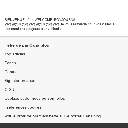
BIENVENUE >^.^< WELCOME! BONJOUR!😅
@@@@@@@@@@@@@@@@ Je vous remercie pour vos visites et
commentaires toujours bienveillants.
@@@@@@@@@@@@@@@@@@@@ Article programmé Nous
sommes à nouveau le 15 du mois, c'est le jour du rendez-vous chez Rachel
pour le...
Hébergé par Canalblog
Top articles
Pages
Contact
Signaler un abus
C.G.U.
Cookies et données personnelles
Préférences cookies
Voir le profil de Mamieminette sur le portail Canalblog