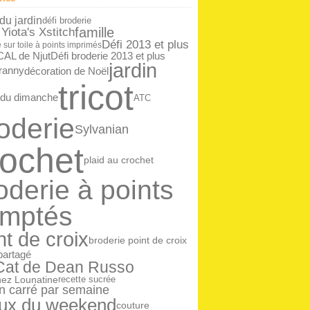
ier
(14)
 du jardin
défi broderie
famille
 Yiota's Xstitch
Défi 2013 et plus
 sur toile à points imprimés
CAL de Njut
Défi broderie 2013 et plus
jardin
décoration de Noël
granny
tricot
 du dimanche
ATC
oderie
Sylvanian
rochet
plaid au crochet
oderie à points
mptés
nt de croix
broderie point de croix
 partagé
 Cat de Dean Russo
ez Lounatine
recette sucrée
n carré par semaine
ux du weekend
couture