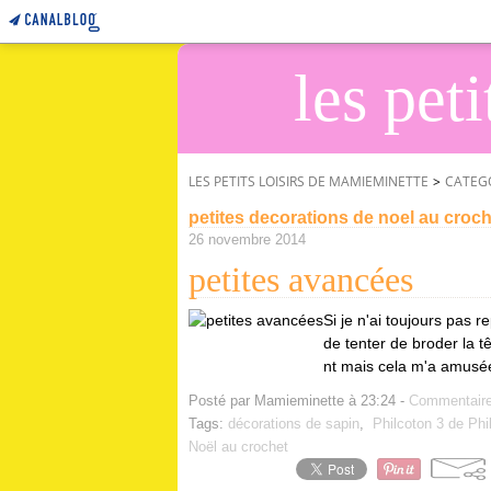
les pet
LES PETITS LOISIRS DE MAMIEMINETTE
>
CATEG
petites decorations de noel au croch
26 novembre 2014
petites avancées
Si je n'ai toujours pas re
de tenter de broder la tê
nt mais cela m'a amusée ô
Posté par Mamieminette à 23:24 -
Commentaire
Tags:
décorations de sapin
,
Philcoton 3 de Phi
Noël au crochet