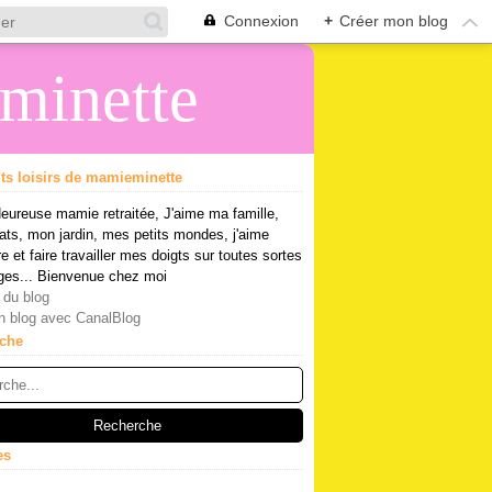
Connexion
+
Créer mon blog
eminette
its loisirs de mamieminette
eureuse mamie retraitée, J'aime ma famille,
ts, mon jardin, mes petits mondes, j'aime
re et faire travailler mes doigts sur toutes sortes
ges... Bienvenue chez moi
 du blog
n blog avec CanalBlog
che
es