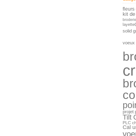
Janv
fleurs
kit de
broderie
layette
solid 
voeux
br
c
br
co
poi
projet
Tilt
PLC ch
Cal u
voe