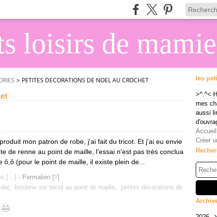
its loisirs de mami
les pet
ORIES
>
PETITES DECORATIONS DE NOEL AU CROCHET
>^.^< H
et
mes cha
aussi li
d'ouvra
Accueil
Créer u
produit mon patron de robe, j'ai fait du tricot. Et j'ai eu envie
Recher
te de renne au point de maille, l'essai n'est pas très conclua
,ô (pour le point de maille, il existe plein de...
s [
…
]
- Permalien [
#
]
ldar
,
broderie sur tricot au point de maille
,
petites décorations de
Archiv
2026