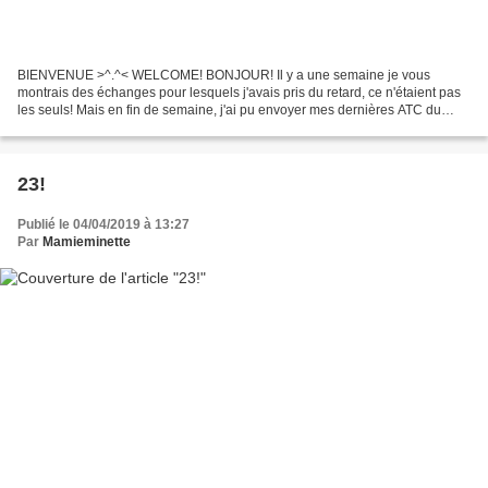
BIENVENUE >^.^< WELCOME! BONJOUR! Il y a une semaine je vous
montrais des échanges pour lesquels j'avais pris du retard, ce n'étaient pas
les seuls! Mais en fin de semaine, j'ai pu envoyer mes dernières ATC du
mois. Elles sont reçues, je peux vous les...
23!
Publié le 04/04/2019 à 13:27
Par
Mamieminette