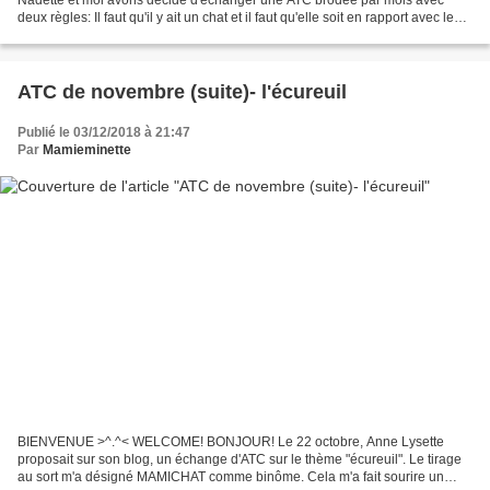
deux règles: Il faut qu'il y ait un chat et il faut qu'elle soit en rapport avec le
mois concerné. En décembre, Le thème était...
ATC de novembre (suite)- l'écureuil
Publié le 03/12/2018 à 21:47
Par
Mamieminette
BIENVENUE >^.^< WELCOME! BONJOUR! Le 22 octobre, Anne Lysette
proposait sur son blog, un échange d'ATC sur le thème "écureuil". Le tirage
au sort m'a désigné MAMICHAT comme binôme. Cela m'a fait sourire un