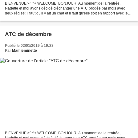
BIENVENUE >^.^< WELCOME! BONJOUR! Au moment de la rentrée,
Nadette et moi avons décidé d'échanger une ATC brodée par mois avec
deux règles: Il faut qu'il y ait un chat et il faut qu'elle soit en rapport avec le
mois concerné. Nadette m'avait envoyé son...
ATC de décembre
Publié le 02/01/2019 à 19:23
Par
Mamieminette
BIENVENUE >^.^< WELCOME! BONJOUR! Au moment de la rentrée,
Nadette et moi avons décidé d'échanger une ATC brodée par mois avec