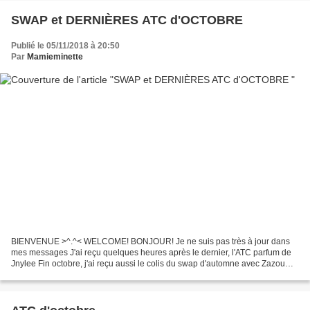
SWAP et DERNIÈRES ATC d'OCTOBRE
Publié le 05/11/2018 à 20:50
Par
Mamieminette
BIENVENUE >^.^< WELCOME! BONJOUR! Je ne suis pas très à jour dans
mes messages J'ai reçu quelques heures après le dernier, l'ATC parfum de
Jnylee Fin octobre, j'ai reçu aussi le colis du swap d'automne avec Zazou
avec son ATC Halloween. J'adore tout ce...