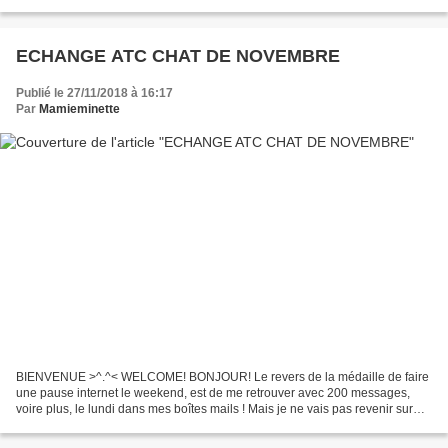
échange entre Mamichat et Mamieminette Début...
ECHANGE ATC CHAT DE NOVEMBRE
Publié le 27/11/2018 à 16:17
Par
Mamieminette
BIENVENUE >^.^< WELCOME! BONJOUR! Le revers de la médaille de faire
une pause internet le weekend, est de me retrouver avec 200 messages,
voire plus, le lundi dans mes boîtes mails ! Mais je ne vais pas revenir sur
cette décision qui me satisfait pleinement....