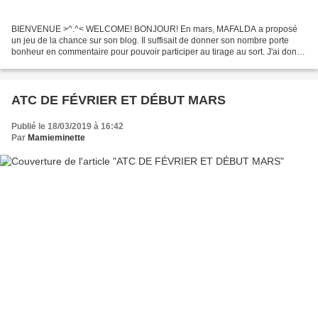
BIENVENUE >^.^< WELCOME! BONJOUR! En mars, MAFALDA a proposé
un jeu de la chance sur son blog. Il suffisait de donner son nombre porte
bonheur en commentaire pour pouvoir participer au tirage au sort. J'ai donné
le 23 et il m'a bien porté chance puisque...
ATC DE FÉVRIER ET DÉBUT MARS
Publié le 18/03/2019 à 16:42
Par
Mamieminette