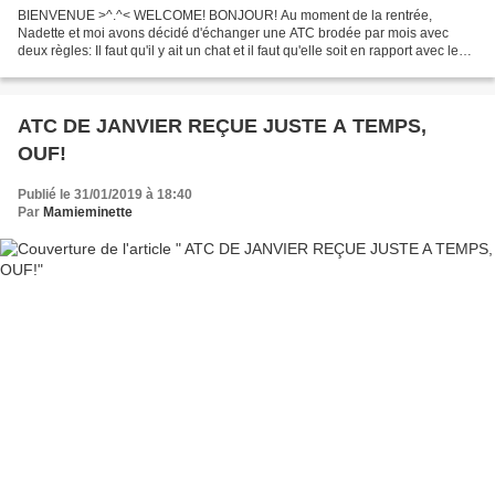
BIENVENUE >^.^< WELCOME! BONJOUR! Au moment de la rentrée,
Nadette et moi avons décidé d'échanger une ATC brodée par mois avec
deux règles: Il faut qu'il y ait un chat et il faut qu'elle soit en rapport avec le
mois concerné. Comme à mon habitude, hélas,...
ATC DE JANVIER REÇUE JUSTE A TEMPS,
OUF!
Publié le 31/01/2019 à 18:40
Par
Mamieminette