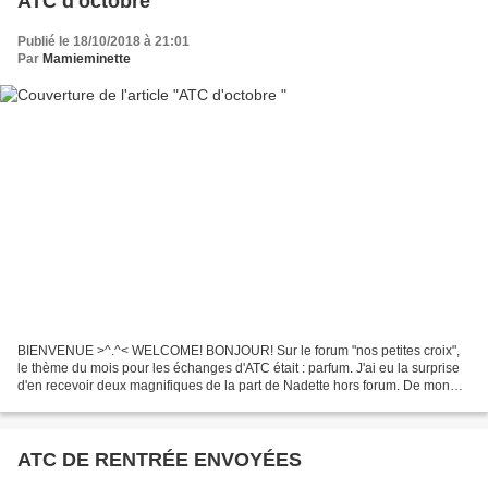
ATC d'octobre
Publié le 18/10/2018 à 21:01
Par
Mamieminette
BIENVENUE >^.^< WELCOME! BONJOUR! Sur le forum "nos petites croix",
le thème du mois pour les échanges d'ATC était : parfum. J'ai eu la surprise
d'en recevoir deux magnifiques de la part de Nadette hors forum. De mon
côté, j'en ai brodé et envoyé deux...
ATC DE RENTRÉE ENVOYÉES