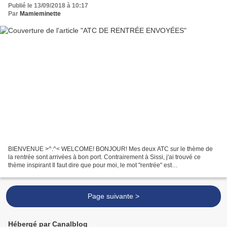
Publié le 13/09/2018 à 10:17
Par
Mamieminette
BIENVENUE >^.^< WELCOME! BONJOUR! Mes deux ATC sur le thème de
la rentrée sont arrivées à bon port. Contrairement à Sissi, j'ai trouvé ce
thème inspirant Il faut dire que pour moi, le mot "rentrée" est
irrémédiablement lié à la rentrée scolaire, n'ayant...
Page suivante >
Hébergé par Canalblog