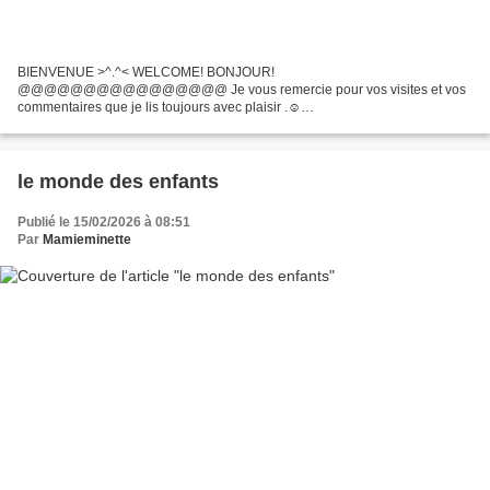
BIENVENUE >^.^< WELCOME! BONJOUR!
@@@@@@@@@@@@@@@@ Je vous remercie pour vos visites et vos
commentaires que je lis toujours avec plaisir .☺️
@@@@@@@@@@@@@@@@@@@@ Nous voilà déjà le 5, jour des
rendez vous des PLC (projets au long cours ) chez Lounatine...
le monde des enfants
Publié le 15/02/2026 à 08:51
Par
Mamieminette