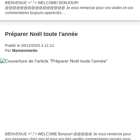
BIENVENUE >^.^< WELCOME! BONJOUR!
@@@@@@@@@@@@@@@@ Je vous remercie pour vos visites et vos
commentaires toujours appréciés.
@@@@@@@@@@@@@@@@@@@@ Nous sommes déjà le
cinquième jour de l'année et je n'ai pas vu passer les quatre premiers! Mais
où passe...
Préparer Noël toute l'année
Publié le 20/12/2025 à 11:12
Par
Mamieminette
BIENVENUE >^,^< WELCOME Bonjour! @@@@@ Je vous remercie pour
vos passages chez moi et pour vos très gentils commentaires laissés sous