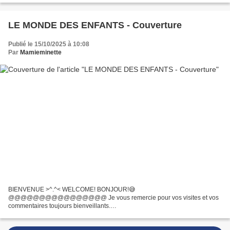
20 du mois, le jour du rendez-vous organisé par Martine Atout...
LE MONDE DES ENFANTS - Couverture
Publié le 15/10/2025 à 10:08
Par
Mamieminette
BIENVENUE >^.^< WELCOME! BONJOUR!😅
@@@@@@@@@@@@@@@@ Je vous remercie pour vos visites et vos
commentaires toujours bienveillants.
@@@@@@@@@@@@@@@@@@@@ Une nouvelle lettre a été
brodée au point de maille sur mon plaid arbre généalogique 🥰 Un L pour