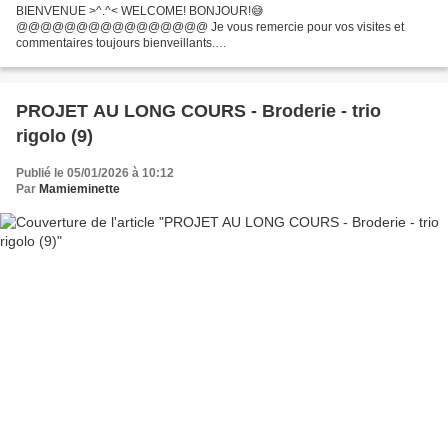
BIENVENUE >^.^< WELCOME! BONJOUR!😅
@@@@@@@@@@@@@@@@ Je vous remercie pour vos visites et
commentaires toujours bienveillants.
@@@@@@@@@@@@@@@@@@@@ Nous sommes à nouveau le 15
du mois, c'est le jour du rendez-vous chez Rachel pour le monde des
enfants....
PROJET AU LONG COURS - Broderie - trio
rigolo (9)
Publié le 05/01/2026 à 10:12
Par
Mamieminette