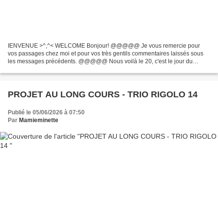
IENVENUE >^,^< WELCOME Bonjour! @@@@@ Je vous remercie pour
vos passages chez moi et pour vos très gentils commentaires laissés sous
les messages précédents. @@@@@ Nous voilà le 20, c'est le jour du
rendez-vous orchestré par Martine Atout cœur créatif...
PROJET AU LONG COURS - TRIO RIGOLO 14
Publié le 05/06/2026 à 07:50
Par
Mamieminette