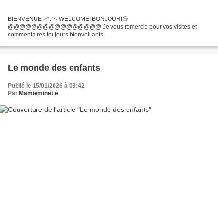
BIENVENUE >^.^< WELCOME! BONJOUR!😅
@@@@@@@@@@@@@@@@ Je vous remercie pour vos visites et
commentaires toujours bienveillants.
@@@@@@@@@@@@@@@@@@@@ Nous sommes à nouveau le 15
du mois, c'est le jour du rendez-vous chez Rachel pour le monde des
enfants....
Le monde des enfants
Publié le 15/01/2026 à 09:42
Par
Mamieminette