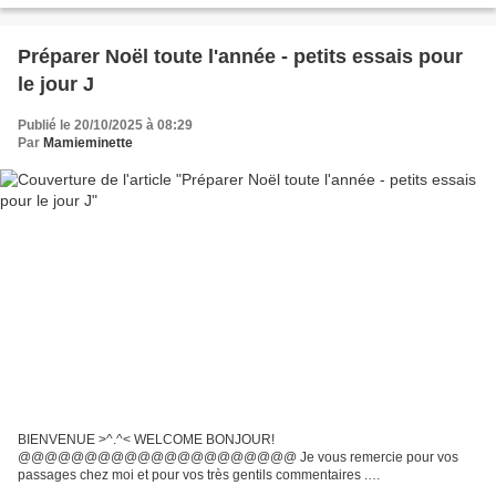
😁 Après l'opération de mon deuxième œil qui s'est bien passée, la fin...
Préparer Noël toute l'année - petits essais pour
le jour J
Publié le 20/10/2025 à 08:29
Par
Mamieminette
BIENVENUE >^.^< WELCOME BONJOUR!
@@@@@@@@@@@@@@@@@@@@@ Je vous remercie pour vos
passages chez moi et pour vos très gentils commentaires .
@@@@@@@@@@@@@@@@@@@@@ Et nous voilà de nouveau le