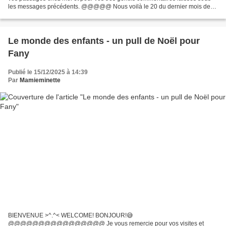
les messages précédents. @@@@@ Nous voilà le 20 du dernier mois de
l'année, le jour du douzième rendez-vous pour préparer...
Le monde des enfants - un pull de Noël pour
Fany
Publié le 15/12/2025 à 14:39
Par
Mamieminette
BIENVENUE >^.^< WELCOME! BONJOUR!😅
@@@@@@@@@@@@@@@@ Je vous remercie pour vos visites et