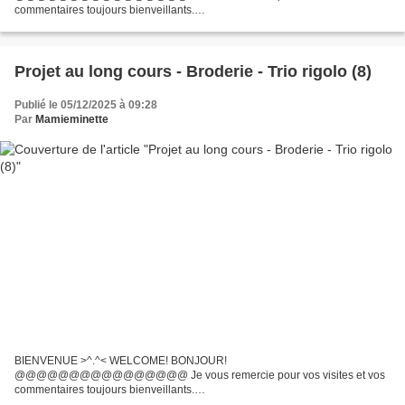
commentaires toujours bienveillants.
@@@@@@@@@@@@@@@@@@@@ Nous sommes le 15 du mois, et
oui déjà! c'est le jour du rendez-vous chez Rachel pour le monde des
enfants....
Projet au long cours - Broderie - Trio rigolo (8)
Publié le 05/12/2025 à 09:28
Par
Mamieminette
BIENVENUE >^.^< WELCOME! BONJOUR!
@@@@@@@@@@@@@@@@ Je vous remercie pour vos visites et vos
commentaires toujours bienveillants.
@@@@@@@@@@@@@@@@@@@@ Me voilà de nouveau de retour.